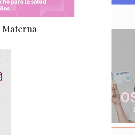
a Materna
O