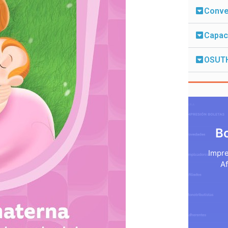
Conven
Capac
OSUT
B
Impre
Af