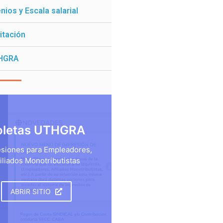
ios y Escala salarial
itación
HGRA
oletas UTHGRA
siones para Empleadores,
iliados Monotributistas
ABRIR SITIO