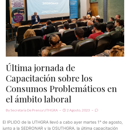
Última jornada de
Capacitación sobre los
Consumos Problemáticos en
el ámbito laboral
By
Secretaria De Prensa UTHGRA
2 Agosto, 2023
El IPLIDO de la UTHGRA llevó a cabo ayer martes 1° de agosto,
junto a la SEDRONAR y la OSUTHGRA, la última capacitación