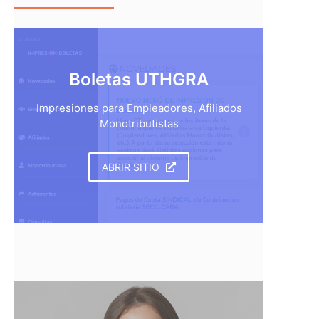
Boletas UTHGRA
Impresiones para Empleadores, Afiliados
Monotributistas
ABRIR SITIO