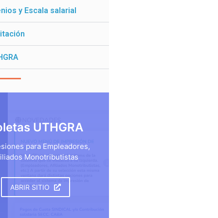
ios y Escala salarial
itación
HGRA
oletas UTHGRA
siones para Empleadores,
iliados Monotributistas
ABRIR SITIO