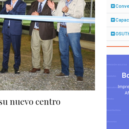
Conven
Capac
OSUT
B
Impre
Af
su nuevo centro