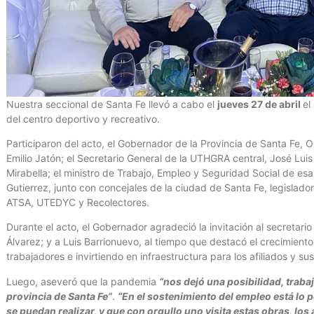
Nuestra seccional de Santa Fe llevó a cabo el
jueves 27 de abril
el
del centro deportivo y recreativo.
Participaron del acto, el Gobernador de la Provincia de Santa Fe, Om
Emilio Jatón; el Secretario General de la UTHGRA central, José Lui
Mirabella; el ministro de Trabajo, Empleo y Seguridad Social de esa 
Gutierrez, junto con concejales de la ciudad de Santa Fe, legislad
ATSA, UTEDYC y Recolectores.
Durante el acto, el Gobernador agradeció la invitación al secretar
Álvarez; y a Luis Barrionuevo, al tiempo que destacó el crecimient
trabajadores e invirtiendo en infraestructura para los afiliados y sus
Luego, aseveró que la pandemia
“nos dejó una posibilidad, trabaj
provincia de Santa Fe”
.
“En el sostenimiento del empleo está lo 
se puedan realizar, y que con orgullo uno visita estas obras, lo