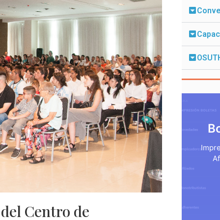
Conven
Capac
OSUT
B
Impre
Af
del Centro de