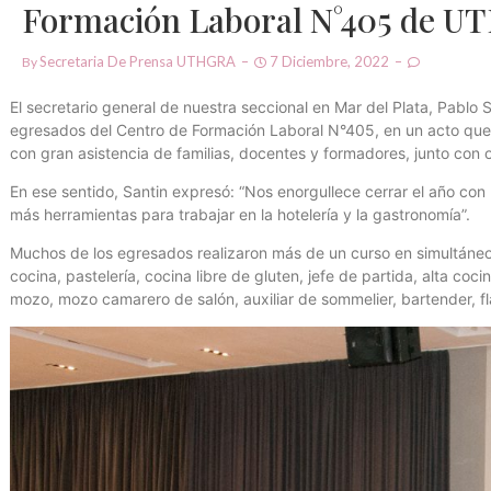
Formación Laboral N°405 de UT
Secretaria De Prensa UTHGRA
7 Diciembre, 2022
By
El secretario general de nuestra seccional en Mar del Plata, Pablo
egresados del Centro de Formación Laboral N°405, en un acto que s
con gran asistencia de familias, docentes y formadores, junto con 
En ese sentido, Santin expresó: “Nos enorgullece cerrar el año c
más herramientas para trabajar en la hotelería y la gastronomía”.
Muchos de los egresados realizaron más de un curso en simultáne
cocina, pastelería, cocina libre de gluten, jefe de partida, alta coc
mozo, mozo camarero de salón, auxiliar de sommelier, bartender, fl