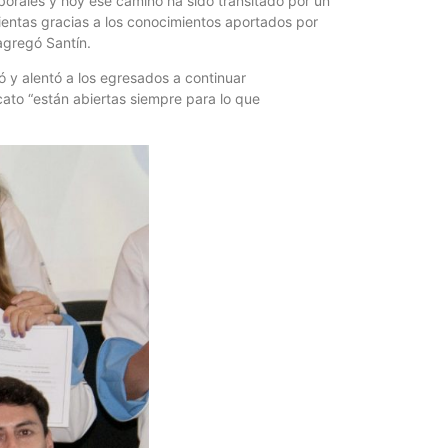
orales y hoy ese camino ha sido transitado por un
ientas gracias a los conocimientos aportados por
agregó Santín.
tó y alentó a los egresados a continuar
cato “están abiertas siempre para lo que