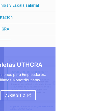
ios y Escala salarial
itación
HGRA
oletas UTHGRA
siones para Empleadores,
iliados Monotributistas
ABRIR SITIO