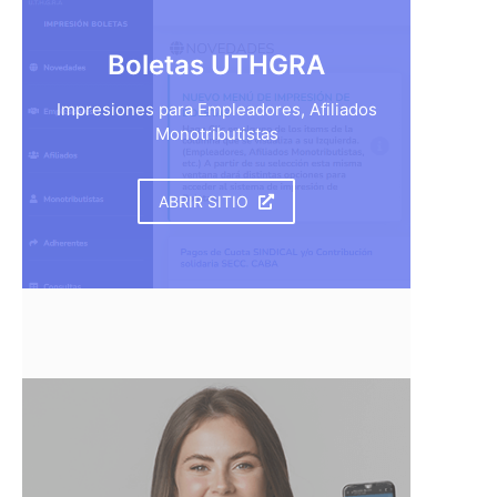
Boletas UTHGRA
Impresiones para Empleadores, Afiliados
Monotributistas
ABRIR SITIO