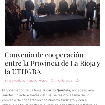
Convenio de cooperación
entre la Provincia de La Rioja y
la UTHGRA
By
Secretaria De Prensa UTHGRA
29 Junio, 2022
El gobernador de La Rioja,
Ricardo Quintela
, encabezó ayer
martes un acto a través del cual se realizó la firma de un
convenio de cooperación con nuestro sindicato y con el
objetivo de llevar adelante cursos de capacitación a través del