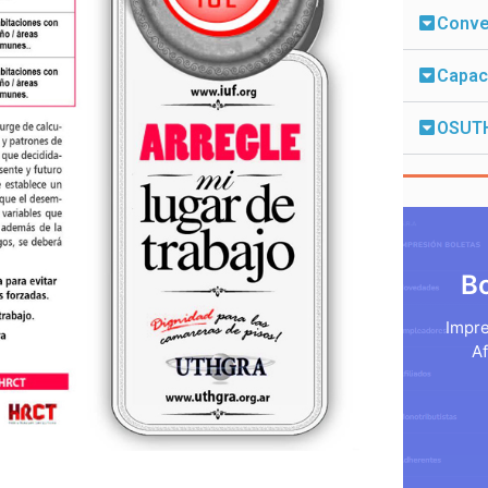
Conven
Capac
OSUT
B
Impre
Af