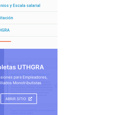
ios y Escala salarial
itación
HGRA
oletas UTHGRA
siones para Empleadores,
iliados Monotributistas
ABRIR SITIO