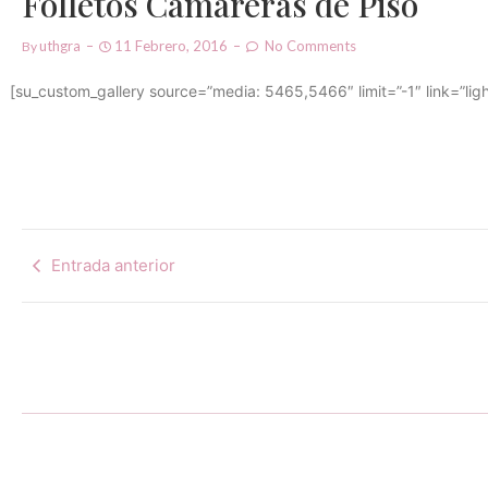
Folletos Camareras de Piso
Uthgra
11 Febrero, 2016
No Comments
By
[su_custom_gallery source=”media: 5465,5466″ limit=”-1″ link=”ligh
Entrada anterior