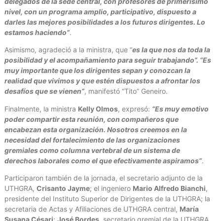
delegados de la sede central, con profesores de primerísimo
nivel, con un programa amplio, participativo, dispuesto a
darles las mejores posibilidades a los futuros dirigentes. Lo
estamos haciendo”
.
Asimismo, agradeció a la ministra, que “
es la que nos da toda la
posibilidad y el acompañamiento para seguir trabajando”. “Es
muy importante que los dirigentes sepan y conozcan la
realidad que vivimos y que estén dispuestos a afrontar los
desafíos que se vienen”
, manifestó “Tito” Geneiro.
Finalmente, la ministra
Kelly Olmos
, expresó:
“Es muy emotivo
poder compartir esta reunión, con compañeros que
encabezan esta organización. Nosotros creemos en la
necesidad del fortalecimiento de las organizaciones
gremiales como columna vertebral de un sistema de
derechos laborales como el que efectivamente aspiramos”
.
Participaron también de la jornada, el secretario adjunto de la
UTHGRA,
Crisanto Jayme
; el ingeniero
Mario Alfredo Bianchi
,
presidente del Instituto Superior de Dirigentes de la UTHGRA; la
secretaria de Actas y Afiliaciones de UTHGRA central,
María
Susana Césari
;
José Bordes
, secretario gremial de la UTHGRA,