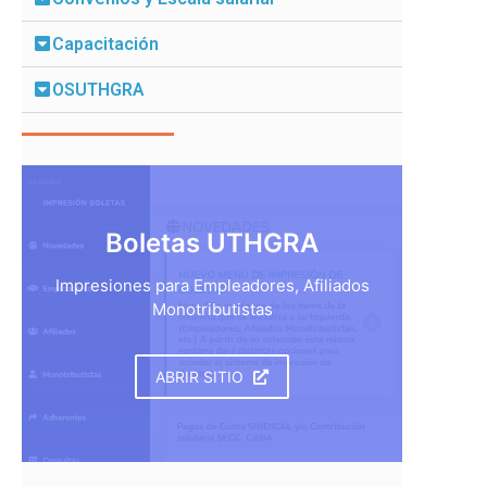
Capacitación
OSUTHGRA
Boletas UTHGRA
Impresiones para Empleadores, Afiliados
Monotributistas
ABRIR SITIO