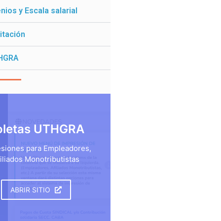
ios y Escala salarial
itación
HGRA
oletas UTHGRA
siones para Empleadores,
iliados Monotributistas
ABRIR SITIO