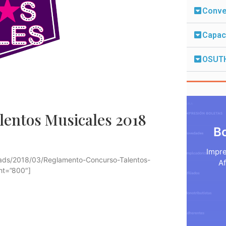
Conven
Capac
OSUT
lentos Musicales 2018
B
Impre
oads/2018/03/Reglamento-Concurso-Talentos-
Af
ht=”800″]