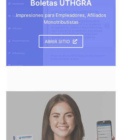
Boletas UTHGRA
Impresiones para Empleadores, Afiliados
Monotributistas
ABRIR SITIO