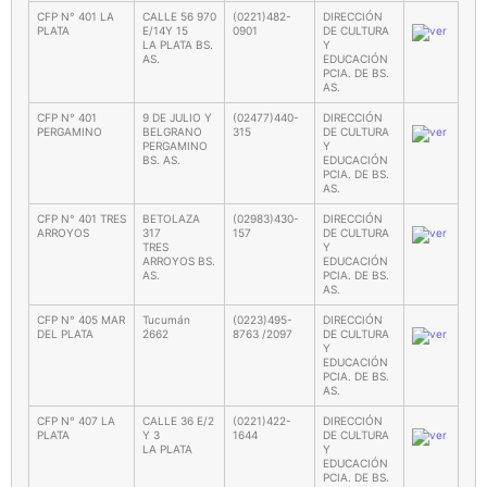
CFP N° 401 LA
CALLE 56 970
(0221)482-
DIRECCIÓN
PLATA
E/14Y 15
0901
DE CULTURA
LA PLATA BS.
Y
AS.
EDUCACIÓN
PCIA. DE BS.
AS.
CFP N° 401
9 DE JULIO Y
(02477)440-
DIRECCIÓN
PERGAMINO
BELGRANO
315
DE CULTURA
PERGAMINO
Y
BS. AS.
EDUCACIÓN
PCIA. DE BS.
AS.
CFP N° 401 TRES
BETOLAZA
(02983)430-
DIRECCIÓN
ARROYOS
317
157
DE CULTURA
TRES
Y
ARROYOS BS.
EDUCACIÓN
AS.
PCIA. DE BS.
AS.
CFP N° 405 MAR
Tucumán
(0223)495-
DIRECCIÓN
DEL PLATA
2662
8763 /2097
DE CULTURA
Y
EDUCACIÓN
PCIA. DE BS.
AS.
CFP N° 407 LA
CALLE 36 E/2
(0221)422-
DIRECCIÓN
PLATA
Y 3
1644
DE CULTURA
LA PLATA
Y
EDUCACIÓN
PCIA. DE BS.