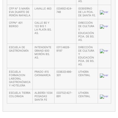
AS.
CFP N° 5 MARÍA
LAVALLE 463
(03492)424-
GOBIERNO
EVA DUARTE DE
748
DE LA PCIA.
PERÓN RAFAELA
DE SANTA FE.
CFPN° 401
CALLE 80 Y
DIRECCIÓN
BERISO
122 BIS 1
DE CULTURA
LA PLATA BS.
Y
AS.
EDUCACIÓN
PCIA. DE BS.
AS.
ESCUELA DE
INTENDENTE
(011)4628-
DIRECCIÓN
GASTRONOMÍA
GRAND 600
9197
DE CULTURA
MORÓN BS.
Y
AS.
EDUCACIÓN
PCIA. DE BS.
AS.
ESCUELA
PRADO 415
(03833)486-
UTHGRA
FORMACION
CATAMARCA
301
CENTRAL
LABORAL
GASTRONÓMICA
Y HOTELERA
ESCUELA TIERRA
ALBERDI 1034
(03752)427-
UTHGRA
COLORADA
POSADAS
891
CENTRAL
SANTA FE