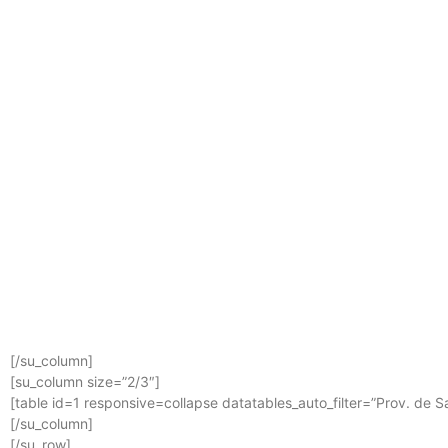
[/su_column]
[su_column size=”2/3″]
[table id=1 responsive=collapse datatables_auto_filter=”Prov. de S
[/su_column]
[/su_row]