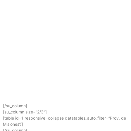
[/su_column]
[su_column size=”2/3″]
[table id=1 responsive=collapse datatables_auto_filter=”Prov. de
Misiones”/]
[/su_column]